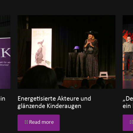
in
Energetisierte Akteure und
„De
glänzende Kinderaugen
ein
Read more