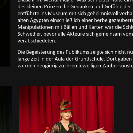
Bildschirm. Mentalmagier Max Schneider holte ein 
des kleinen Prinzen die Gedanken und Gefühle der fr
entführte ins Museum mit sich geheimnisvoll verh
alten Ägypten einschließlich einer herbeigezaube
Manipulationen mit Bällen und Karten war die Sc
Schwedler, bevor alle Akteure sich gemeinsam vo
verabschiedeten.
Die Begeisterung des Publikums zeigte sich nicht n
lange Zeit in der Aula der Grundschule. Dort gabe
wurden neugierig zu ihren jeweiligen Zauberkünste