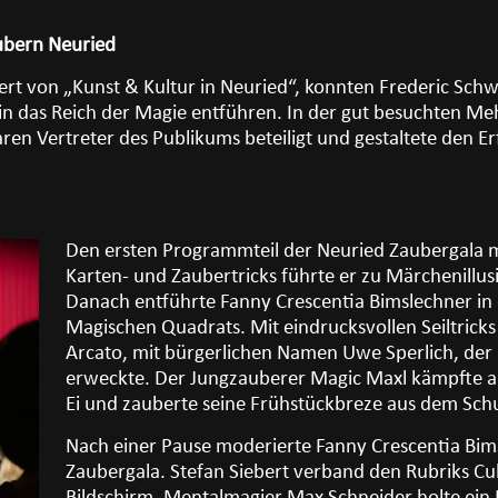
ubern Neuried
iert von „Kunst & Kultur in Neuried“, konnten Frederic Sch
l in das Reich der Magie entführen. In der gut besuchten 
n Vertreter des Publikums beteiligt und gestaltete den E
Den ersten Programmteil der Neuried Zaubergala m
Karten- und Zaubertricks führte er zu Märchenillusi
Danach entführte Fanny Crescentia Bimslechner in 
Magischen Quadrats. Mit eindrucksvollen Seiltricks
Arcato, mit bürgerlichen Namen Uwe Sperlich, der
erweckte. Der Jungzauberer Magic Maxl kämpfte 
Ei und zauberte seine Frühstückbreze aus dem Schu
Nach einer Pause moderierte Fanny Crescentia Bims
Zaubergala. Stefan Siebert verband den Rubriks C