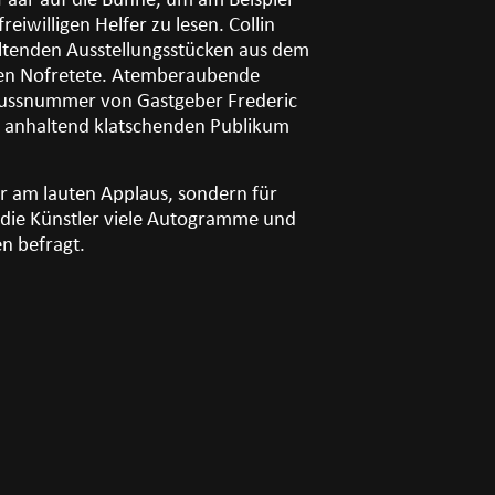
Paar auf die Bühne, um am Beispiel
eiwilligen Helfer zu lesen. Collin
altenden Ausstellungsstücken aus dem
rten Nofretete. Atemberaubende
hlussnummer von Gastgeber Frederic
m anhaltend klatschenden Publikum
ur am lauten Applaus, sondern für
n die Künstler viele Autogramme und
n befragt.