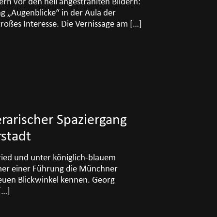
n vor den hell angestrahlten Bildern:
ng „Augenblicke“ in der Aula der
roßes Interesse. Die Vernissage am
[…]
erarischer Spaziergang
stadt
ied und unter königlich-blauem
mer einer Führung die Münchner
euen Blickwinkel kennen. Georg
[…]